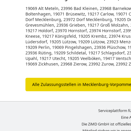
19069 Alt Meteln, 23996 Bad Kleinen, 23968 Barnekow
Boltenhagen, 19071 Brüsewitz, 19217 Carlow, 1907
Dorf Mecklenburg, 23972 Dorf Mecklenburg, 19205 D
Grevesmühlen, 23936 Grieben, 19217 Groß Molzahn, 2
19217 Holdorf, 23970 Hornstorf, 23974 Hornstorf, 2399
Kneese, 19217 Königsfeld, 19205 Krembz, 23974 Krus
Lüdersdorf, 19205 Lützow, 19209 Lützow, 23923 Menz
19209 Perlin, 19069 Pingelshagen, 23936 Plüschow, 1
23936 Rüting, 19209 Schildetal, 19217 Schlagsdorf, 2
Upahl, 19217 Utecht, 19205 Veelböken, 19417 Vents
19069 Zickhusen, 23968 Zierow, 23992 Zurow, 23992 
Alle Zulassungsstellen in Mecklenburg-Vorpomm
Serviceplattform 
Eine 
Die ZiMD GmbH ist offizielles
Mitglied stehen wir in eng