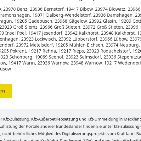
, 23970 Benz, 23936 Bernstorf, 19417 Bibow, 23974 Blowatz, 23966 
1 Cramonshagen, 19071 Dalberg-Wendelstorf, 23936 Damshagen, 2
ragun, 19205 Gadebusch, 23968 Gägelow, 23992 Glasin, 19209 Go
3923 Groß Siemz, 23966 Groß Stieten, 23972 Groß Stieten, 23996 
9 Insel Poel, 19417 Jesendorf, 23942 Kalkhorst, 23948 Kalkhorst, 
enhagen, 23923 Lockwisch, 23992 Lübberstorf, 23966 Lübow, 2397
endorf, 23972 Metelsdorf, 19205 Mühlen Eichsen, 23974 Neuburg, 
9205 Pokrent, 19217 Rehna, 19217 Rieps, 23923 Roduchelstorf, 19
3923 Schönberg, 19069 Seehof, 23923 Selmsdorf, 23936 Stepenitztal
chow, 19417 Warin, 23936 Warnow, 23948 Warnow, 19217 Wedendorf
Züsow
ern
für Kfz-Zulassung, Kfz-Außerbetriebsetzung und Kfz-Ummeldung in
Mecklen
Auflistung der Portale anderer Bundesländer finden Sie unter
kfz-zulassung
, nicht-behördliches Mitglied des Digitalisierungsprojekts vom Kraftfahrt-Bu
em Austausch mit dem Kraftfahrt-Bundesamt (KBA) und dem fachaufsichts