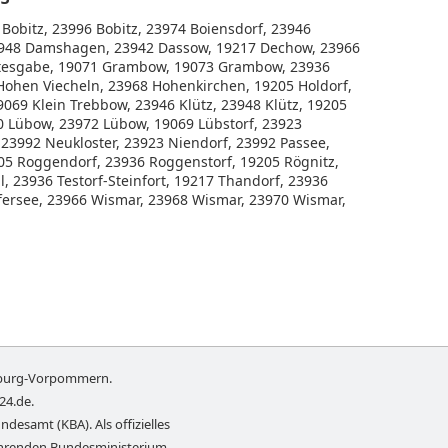
Bobitz, 23996 Bobitz, 23974 Boiensdorf, 23946
3948 Damshagen, 23942 Dassow, 19217 Dechow, 23966
ttesgabe, 19071 Grambow, 19073 Grambow, 23936
Hohen Viecheln, 23968 Hohenkirchen, 19205 Holdorf,
19069 Klein Trebbow, 23946 Klütz, 23948 Klütz, 19205
0 Lübow, 23972 Lübow, 19069 Lübstorf, 23923
23992 Neukloster, 23923 Niendorf, 23992 Passee,
205 Roggendorf, 23936 Roggenstorf, 19205 Rögnitz,
, 23936 Testorf-Steinfort, 19217 Thandorf, 23936
ersee, 23966 Wismar, 23968 Wismar, 23970 Wismar,
burg-Vorpommern
.
-24.de
.
ndesamt (KBA). Als offizielles
führenden Bundesministerium