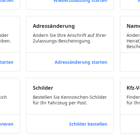
tarten
Wiederzulassung starten
Adressänderung
Name
oder
Ändern Sie Ihre Anschrift auf Ihrer
Ändern
iben.
Zulassungs-Bescheinigung.
Heirat
Besch
tarten
Adressänderung starten
Schilder
Kfz-
sich
Bestellen Sie Kennzeichen-Schilder
Finden
für Ihr Fahrzeug per Post.
für Ih
vieren
Schilder bestellen