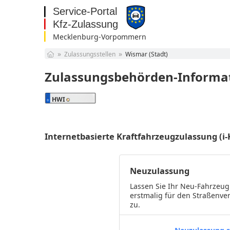
Mecklenburg-Vorpommern
Baden-Württemberg
Zulassungsstellen
Wismar (Stadt)
Bayern
Berlin
Zulassungsbehörden-Informat
Brandenburg
Bremen
HWI
Hamburg
Hessen
Mecklenburg-
Internetbasierte Kraftfahrzeugzulassung (i
Vorpommern
Niedersachsen
Nordrhein-Westfalen
Rheinland-Pfalz
Neuzulassung
Saarland
Sachsen
Lassen Sie Ihr Neu-Fahrzeug
Sachsen-Anhalt
erstmalig für den Straßenve
zu.
Schleswig-Holstein
Thüringen